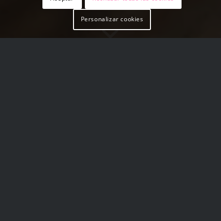
Personalizar cookies
La Mousse de Turrón con
Nata Ermol
es la receta
perfecta para estas Fiestas
Navideñas,
un postre delicioso que
sorprenderá a todos los
comensales.