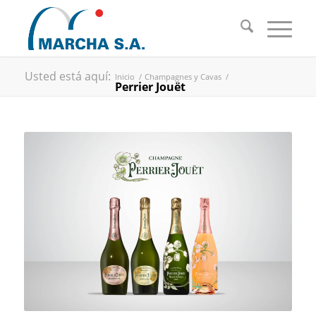
Usted está aquí:
Inicio
/
Champagnes y Cavas
/
Perrier Jouët