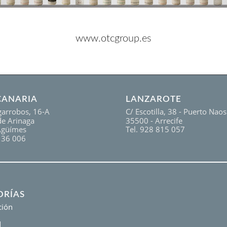
www.otcgroup.es
CANARIA
LANZAROTE
garrobos, 16-A
C/ Escotilla, 38 - Puerto Naos
 de Arinaga
35500 - Arrecife
Agüímes
Tel. 928 815 057
136 006
ORÍAS
ción
d