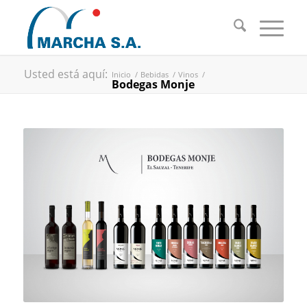
Usted está aquí:
Inicio
/
Bebidas
/
Vinos
/
Bodegas Monje